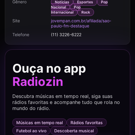
Gênero
Notícias
Esportes
Pop
e transmissões esportivas que acompanham
Nacional
Pop
futebol, Fórmula 1 e grandes eventos
Internacional
Rock
internacionais. Vozes históricas do rádio
Site
jovempan.com.br/afiliada/sao-
paulo-fm-destaque
esportivo brasileiro, como Nilson César e José
Telefone
(11) 3226-6222
Silvério, ajudaram a construir a forte conexão
da marca com os apaixonados por esporte.
Com cobertura que alcança toda a Grande São
Ouça no app
Paulo e retransmissão em diversas cidades do
país por meio da Rede Jovem Pan FM, a
Radiozin
emissora mantém uma presença extremamente
forte no cotidiano dos ouvintes. Seu estilo ágil,
Descubra músicas em tempo real, siga suas
opinião forte e proximidade com o público
rádios favoritas e acompanhe tudo que rola no
mundo do rádio.
fizeram da rádio uma das mais lembradas do
Brasil. A Jovem Pan também se destaca pela
Músicas em tempo real
Rádios favoritas
atuação multiplataforma, com transmissão ao
Futebol ao vivo
Descoberta musical
vivo pela internet, aplicativos, YouTube,