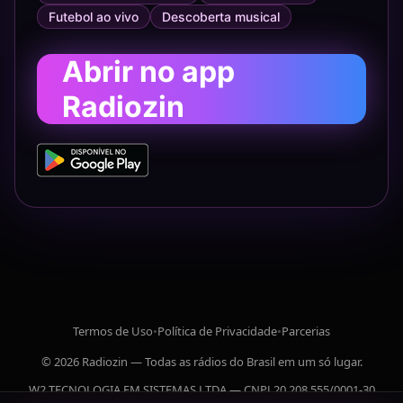
Futebol ao vivo
Descoberta musical
Abrir no app
Radiozin
Termos de Uso
•
Política de Privacidade
•
Parcerias
© 2026 Radiozin — Todas as rádios do Brasil em um só lugar.
W2 TECNOLOGIA EM SISTEMAS LTDA — CNPJ 20.208.555/0001-30