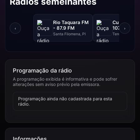
Rádios semelhantes
Rio Taquara FM
Cultura FM 
- 87.9 FM
107.9 FM
‹
›
Santa Filomena, PI
Teresina, PI
Programação da rádio
A programação exibida é informativa e pode sofrer
alterações sem aviso prévio pela emissora.
Programação ainda não cadastrada para esta
rádio.
Informações