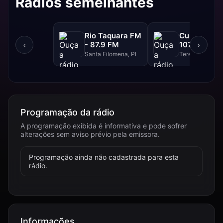
Rádios semelhantes
Rio Taquara FM
Cultura FM 
- 87.9 FM
107.9 FM
‹
›
Santa Filomena, PI
Teresina, PI
Programação da rádio
A programação exibida é informativa e pode sofrer
alterações sem aviso prévio pela emissora.
Programação ainda não cadastrada para esta
rádio.
Informações