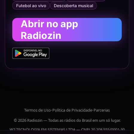
Futebol ao vivo
Descoberta musical
Abrir no app
Radiozin
Termos de Uso
•
Política de Privacidade
•
Parcerias
© 2026 Radiozin — Todas as rádios do Brasil em um só lugar.
W2 TECNOLOGIA EM SISTEMAS LTDA — CNPJ 20.208.555/0001-30