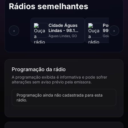
Rádios semelhantes
Cidade Águas
Positiva FM
Lindas - 98.1
99.1 FM
‹
›
FM
Águas Lindas, GO
Goiânia, GO
Programação da rádio
A programação exibida é informativa e pode sofrer
alterações sem aviso prévio pela emissora.
Programação ainda não cadastrada para esta
rádio.