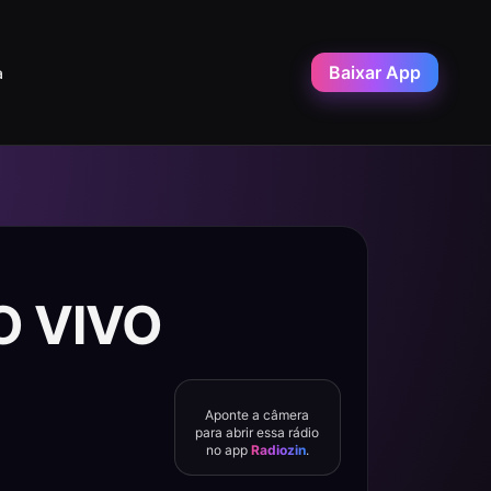
Baixar App
a
AO VIVO
Aponte a câmera
para abrir essa rádio
no app
Radiozin
.