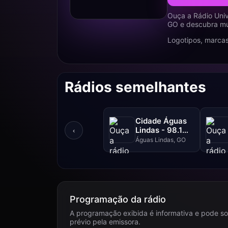
Ouça a Rádio Univ
GO e descubra mús
Logotipos, marcas
Rádios semelhantes
Cidade Águas
Lindas - 98.1
‹
FM
Águas Lindas, GO
Programação da rádio
A programação exibida é informativa e pode so
prévio pela emissora.