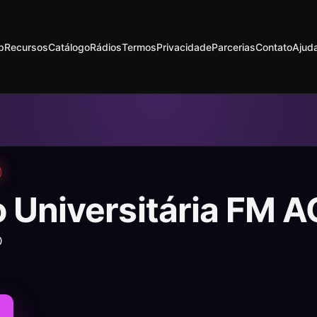
p
Recursos
Catálogo
Rádios
Termos
Privacidade
Parcerias
Contato
Ajud
o Universitária FM 
O