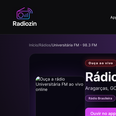
Ap
Início
/
Rádios
/
Universitária FM - 98.3 FM
Ouça ao vivo
Rádi
Aragarças, G
Rádio Brasileira
Ouvir no app