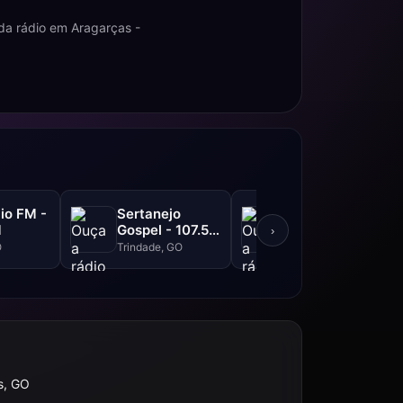
da rádio em Aragarças -
io FM -
Sertanejo
Jovem Pan -
M
Gospel - 107.5
106.7 FM
›
FM
O
Trindade, GO
Goiânia, GO
s, GO