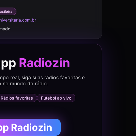
asileira
versitaria.com.br
rmado
app
Radiozin
o real, siga suas rádios favoritas e
a no mundo do rádio.
Rádios favoritas
Futebol ao vivo
pp Radiozin