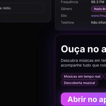
Frequência
98.3 FM
 rádio.
Gênero
Rádio Br
Site
www.fmuni
Telefone
Não info
Ouça no 
Descubra músicas em temp
acompanhe tudo que rol
Músicas em tempo real
Descoberta musical
Abrir no a