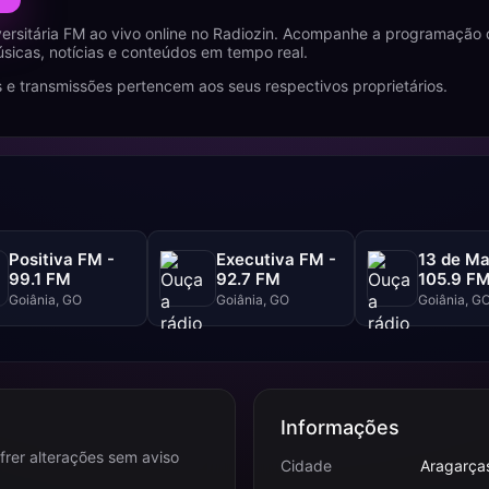
ersitária FM ao vivo online no Radiozin. Acompanhe a programação 
icas, notícias e conteúdos em tempo real.
 e transmissões pertencem aos seus respectivos proprietários.
Positiva FM -
Executiva FM -
13 de Ma
99.1 FM
92.7 FM
105.9 F
Goiânia, GO
Goiânia, GO
Goiânia, G
Informações
frer alterações sem aviso
Cidade
Aragarça