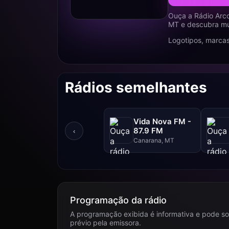
Ouça a Rádio Arco
MT e descubra mús
Logotipos, marcas
Rádios semelhantes
Vida Nova FM -
87.9 FM
‹
Canarana, MT
Programação da rádio
A programação exibida é informativa e pode so
prévio pela emissora.