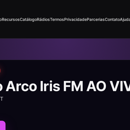
p
Recursos
Catálogo
Rádios
Termos
Privacidade
Parcerias
Contato
Ajud
 Arco Iris FM AO VI
MT