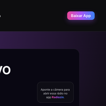
Baixar App
a
VO
Aponte a câmera para
abrir essa rádio no
app
Radiozin
.