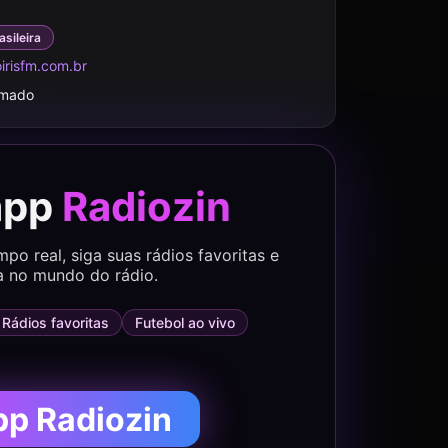
asileira
irisfm.com.br
rmado
app
Radiozin
o real, siga suas rádios favoritas e
a no mundo do rádio.
Rádios favoritas
Futebol ao vivo
pp Radiozin