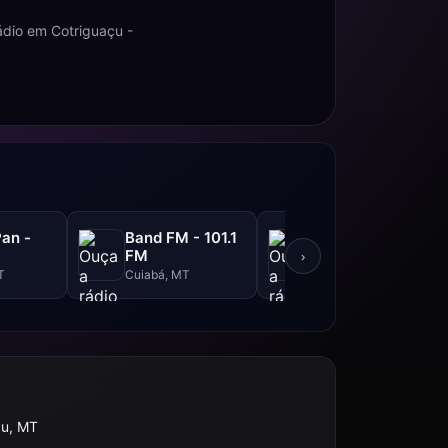
ádio em Cotriguaçu -
an -
Band FM - 101.1
Hits Prime FM -
M
FM
87.9 FM
›
T
Cuiabá, MT
Sinop, MT
çu, MT