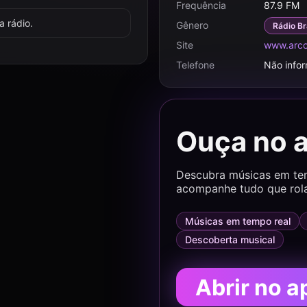
Frequência
87.9 FM
 rádio.
Gênero
Rádio Br
Site
www.arco
Telefone
Não info
Ouça no 
Descubra músicas em temp
acompanhe tudo que rol
Músicas em tempo real
Descoberta musical
Abrir no a