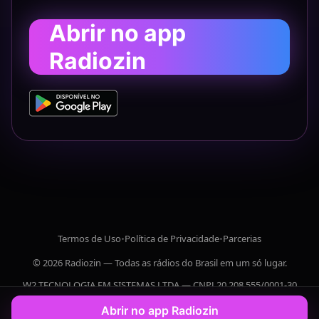
Abrir no app
Radiozin
Termos de Uso
•
Política de Privacidade
•
Parcerias
© 2026 Radiozin — Todas as rádios do Brasil em um só lugar.
W2 TECNOLOGIA EM SISTEMAS LTDA — CNPJ 20.208.555/0001-30
Abrir no app Radiozin