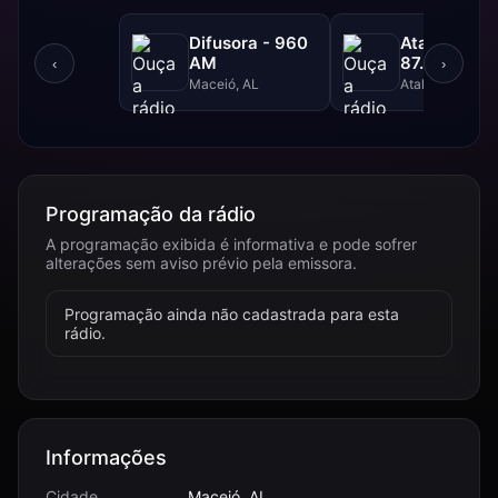
Difusora - 960
Atalaia FM 
AM
87.9 FM
‹
›
Maceió, AL
Atalaia, AL
Programação da rádio
A programação exibida é informativa e pode sofrer
alterações sem aviso prévio pela emissora.
Programação ainda não cadastrada para esta
rádio.
Informações
Cidade
Maceió, AL