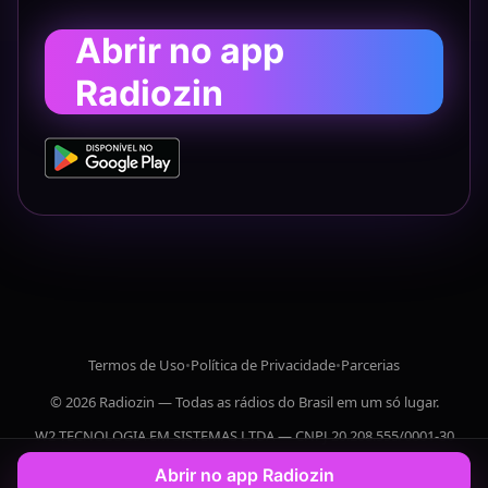
Abrir no app
Radiozin
Termos de Uso
•
Política de Privacidade
•
Parcerias
© 2026 Radiozin — Todas as rádios do Brasil em um só lugar.
W2 TECNOLOGIA EM SISTEMAS LTDA — CNPJ 20.208.555/0001-30
Abrir no app Radiozin