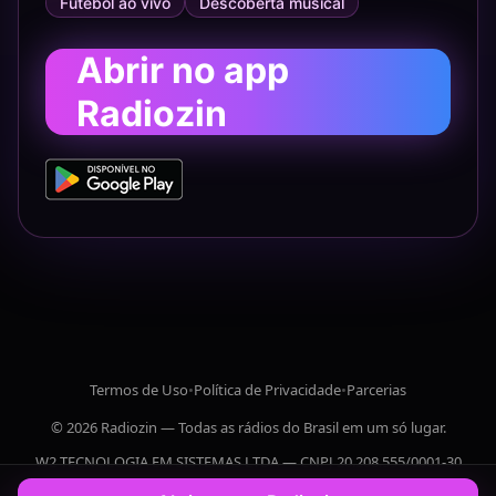
Futebol ao vivo
Descoberta musical
Abrir no app
Radiozin
Termos de Uso
•
Política de Privacidade
•
Parcerias
© 2026 Radiozin — Todas as rádios do Brasil em um só lugar.
W2 TECNOLOGIA EM SISTEMAS LTDA — CNPJ 20.208.555/0001-30