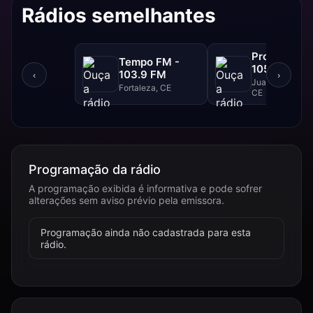
Rádios semelhantes
Progresso F
Tempo FM -
105.1 FM
103.9 FM
‹
›
Juazeiro Do Nor
Fortaleza, CE
CE
Programação da rádio
A programação exibida é informativa e pode sofrer
alterações sem aviso prévio pela emissora.
Programação ainda não cadastrada para esta
rádio.