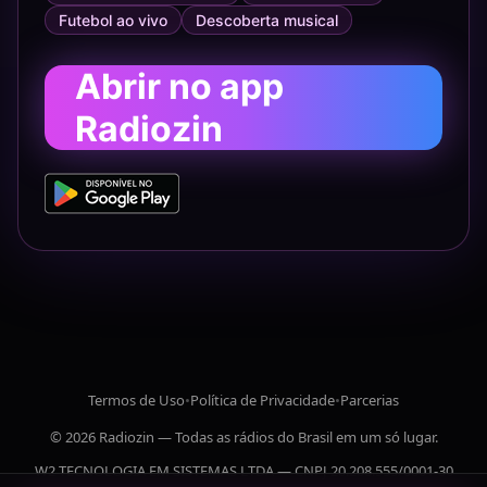
Futebol ao vivo
Descoberta musical
Abrir no app
Radiozin
Termos de Uso
•
Política de Privacidade
•
Parcerias
© 2026 Radiozin — Todas as rádios do Brasil em um só lugar.
W2 TECNOLOGIA EM SISTEMAS LTDA — CNPJ 20.208.555/0001-30