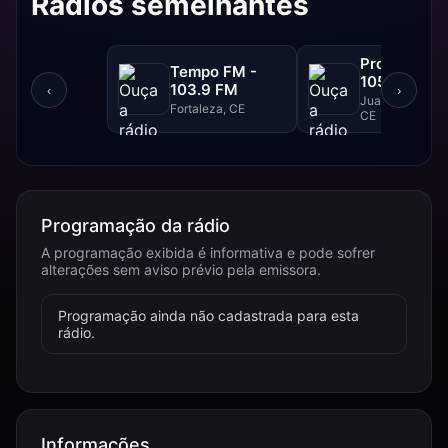
Rádios semelhantes
Progresso F
Tempo FM -
105.1 FM
103.9 FM
‹
›
Juazeiro Do Nor
Fortaleza, CE
CE
Programação da rádio
A programação exibida é informativa e pode sofrer
alterações sem aviso prévio pela emissora.
Programação ainda não cadastrada para esta
rádio.
Informações