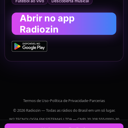
Futebol ao vivo
Descoberta musical
Abrir no app
Radiozin
Termos de Uso
•
Política de Privacidade
•
Parcerias
© 2026 Radiozin — Todas as rádios do Brasil em um só lugar.
W2 TECNOLOGIA EM SISTEMAS LTDA — CNPJ 20.208.555/0001-30