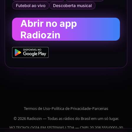
Futebol ao vivo
Descoberta musical
Abrir no app
Radiozin
Termos de Uso
•
Política de Privacidade
•
Parcerias
© 2026 Radiozin — Todas as rádios do Brasil em um só lugar.
W2 TECNOLOGIA EM SISTEMAS LTDA — CNPJ 20.208.555/0001-30