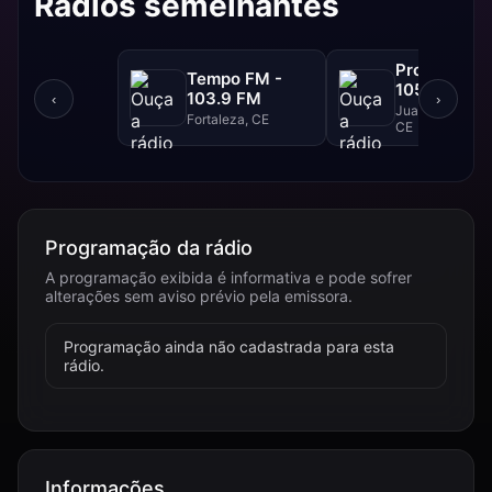
Rádios semelhantes
Progresso F
Tempo FM -
105.1 FM
103.9 FM
‹
›
Juazeiro Do Nor
Fortaleza, CE
CE
Programação da rádio
A programação exibida é informativa e pode sofrer
alterações sem aviso prévio pela emissora.
Programação ainda não cadastrada para esta
rádio.
Informações