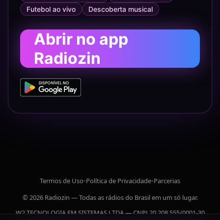
Futebol ao vivo
Descoberta musical
Abrir no app
Radiozin
Termos de Uso
•
Política de Privacidade
•
Parcerias
© 2026 Radiozin — Todas as rádios do Brasil em um só lugar.
W2 TECNOLOGIA EM SISTEMAS LTDA — CNPJ 20.208.555/0001-30