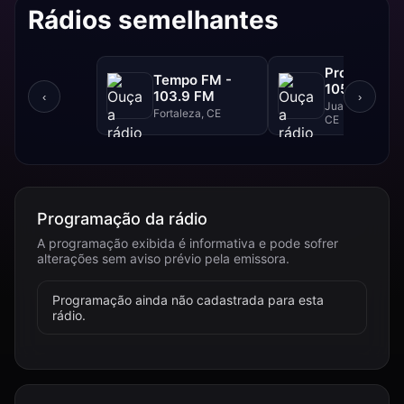
Rádios semelhantes
Progresso F
Tempo FM -
105.1 FM
103.9 FM
‹
›
Juazeiro Do Nor
Fortaleza, CE
CE
Programação da rádio
A programação exibida é informativa e pode sofrer
alterações sem aviso prévio pela emissora.
Programação ainda não cadastrada para esta
rádio.