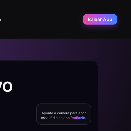
Baixar App
a
VO
Aponte a câmera para abrir
essa rádio no app
Radiozin
.