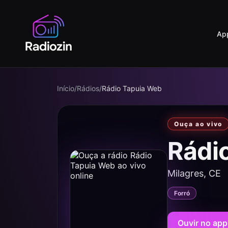
Ap
Início
/
Rádios
/
Rádio Tapuia Web
Ouça ao vivo
Rádi
Milagres, CE
Forró
Ouvir no app