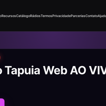
p
Recursos
Catálogo
Rádios
Termos
Privacidade
Parcerias
Contato
Ajud
o Tapuia Web AO VI