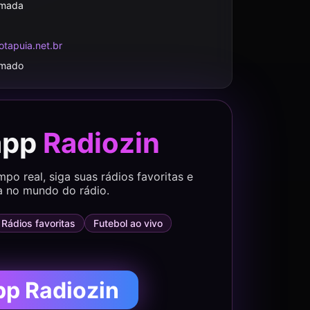
rmada
tapuia.net.br
rmado
app
Radiozin
o real, siga suas rádios favoritas e
a no mundo do rádio.
Rádios favoritas
Futebol ao vivo
pp Radiozin