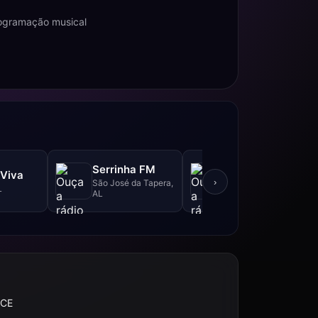
rogramação musical
Serrinha FM
Viva
Teotônio Web
›
São José da Tapera,
L
Teotônio Vilela, AL
AL
 CE