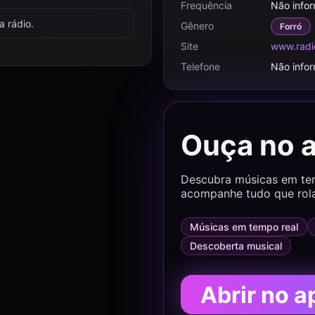
Frequência
Não info
 rádio.
Gênero
Forró
Site
www.radio
Telefone
Não info
Ouça no 
Descubra músicas em temp
acompanhe tudo que rol
Músicas em tempo real
Descoberta musical
Abrir no a