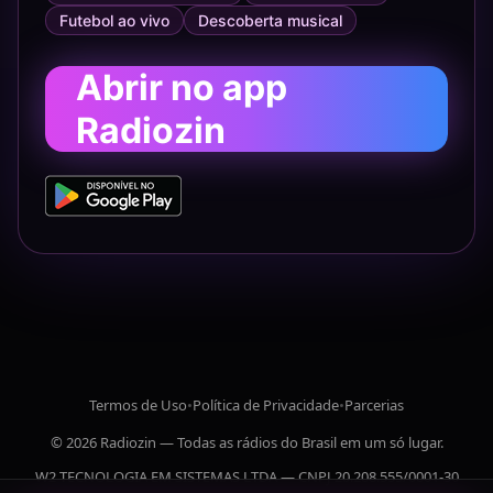
Futebol ao vivo
Descoberta musical
Abrir no app
Radiozin
Termos de Uso
•
Política de Privacidade
•
Parcerias
© 2026 Radiozin — Todas as rádios do Brasil em um só lugar.
W2 TECNOLOGIA EM SISTEMAS LTDA — CNPJ 20.208.555/0001-30