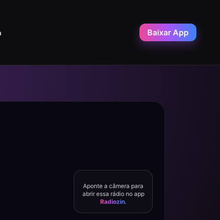
Baixar App
a
Aponte a câmera para
abrir essa rádio no app
Radiozin
.