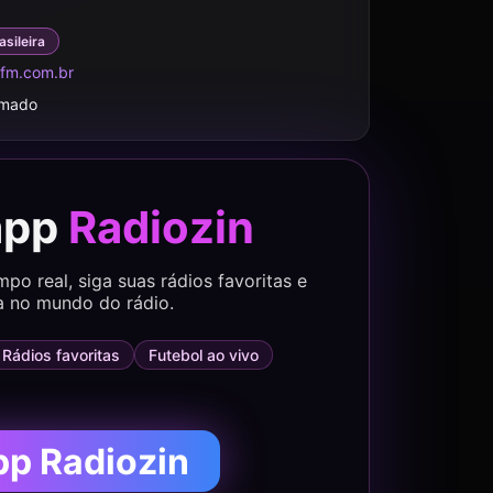
asileira
fm.com.br
rmado
app
Radiozin
o real, siga suas rádios favoritas e
a no mundo do rádio.
Rádios favoritas
Futebol ao vivo
pp Radiozin