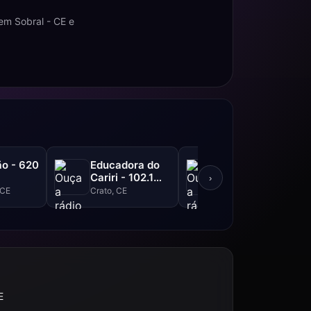
em Sobral - CE e
o - 620
Educadora do
Liberdade FM -
Cariri - 102.1
105.3 FM
›
FM
 CE
Crato, CE
Ipu, CE
E