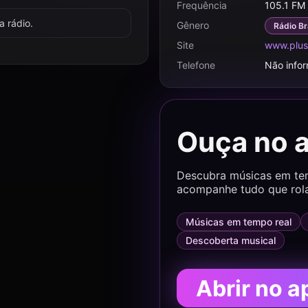
Frequência
105.1 FM
 rádio.
Gênero
Rádio Br
Site
www.plus
Telefone
Não info
Ouça no 
Descubra músicas em temp
acompanhe tudo que rol
Músicas em tempo real
Descoberta musical
Abrir no a