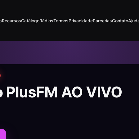
p
Recursos
Catálogo
Rádios
Termos
Privacidade
Parcerias
Contato
Ajud
o PlusFM AO VIVO