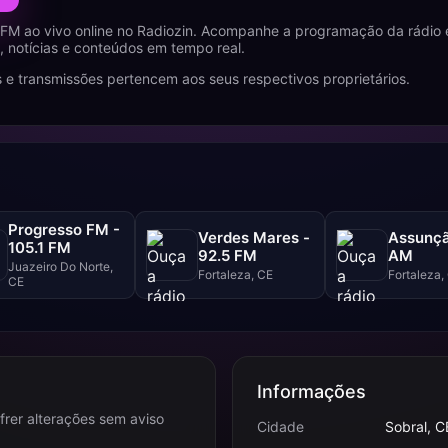
FM ao vivo online no Radiozin. Acompanhe a programação da rádio 
 notícias e conteúdos em tempo real.
 e transmissões pertencem aos seus respectivos proprietários.
Progresso FM -
Verdes Mares -
Assunçã
105.1 FM
92.5 FM
AM
Juazeiro Do Norte,
Fortaleza, CE
Fortaleza,
CE
Informações
frer alterações sem aviso
Cidade
Sobral, C