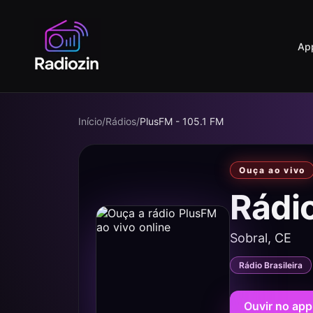
Ap
Início
/
Rádios
/
PlusFM - 105.1 FM
Ouça ao vivo
Rádi
Sobral, CE
Rádio Brasileira
Ouvir no app