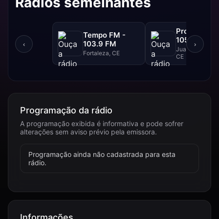
Rádios semelhantes
Progresso F
Tempo FM -
105.1 FM
103.9 FM
‹
›
Juazeiro Do Nor
Fortaleza, CE
CE
Programação da rádio
A programação exibida é informativa e pode sofrer
alterações sem aviso prévio pela emissora.
Programação ainda não cadastrada para esta
rádio.
Informações