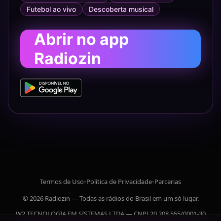
Futebol ao vivo
Descoberta musical
Abrir no app
Radiozin
Termos de Uso
•
Política de Privacidade
•
Parcerias
© 2026 Radiozin — Todas as rádios do Brasil em um só lugar.
W2 TECNOLOGIA EM SISTEMAS LTDA — CNPJ 20.208.555/0001-30