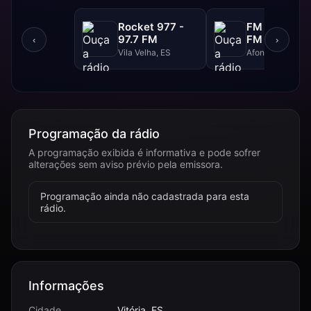
Rocket 977 -
FM Super - 
97.7 FM
FM
‹
›
Vila Velha, ES
Afonso Claudio,
Programação da rádio
A programação exibida é informativa e pode sofrer
alterações sem aviso prévio pela emissora.
Programação ainda não cadastrada para esta
rádio.
Informações
Cidade
Vitória, ES