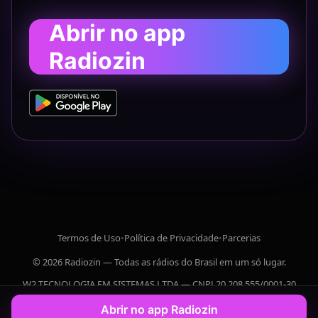
Abrir no app
Radiozin
Termos de Uso
•
Política de Privacidade
•
Parcerias
© 2026 Radiozin — Todas as rádios do Brasil em um só lugar.
W2 TECNOLOGIA EM SISTEMAS LTDA — CNPJ 20.208.555/0001-30
Abrir no app Radiozin