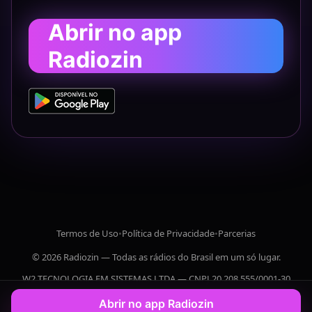
Abrir no app
Radiozin
Termos de Uso
•
Política de Privacidade
•
Parcerias
© 2026 Radiozin — Todas as rádios do Brasil em um só lugar.
W2 TECNOLOGIA EM SISTEMAS LTDA — CNPJ 20.208.555/0001-30
Abrir no app Radiozin