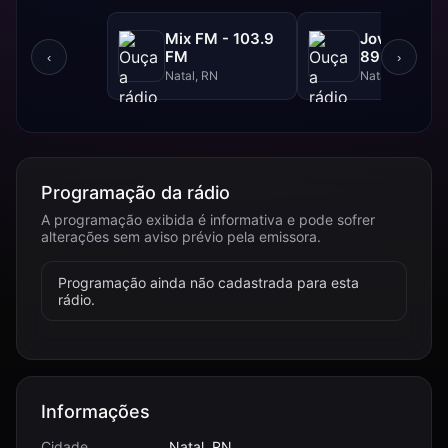
Mix FM - 103.9
Jovem Pan 
FM
89.9 FM
‹
›
Natal, RN
Natal, RN
Programação da rádio
A programação exibida é informativa e pode sofrer
alterações sem aviso prévio pela emissora.
Programação ainda não cadastrada para esta
rádio.
Informações
Cidade
Natal, RN