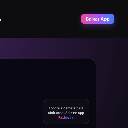
Baixar App
a
Aponte a câmera para
abrir essa rádio no app
Radiozin
.