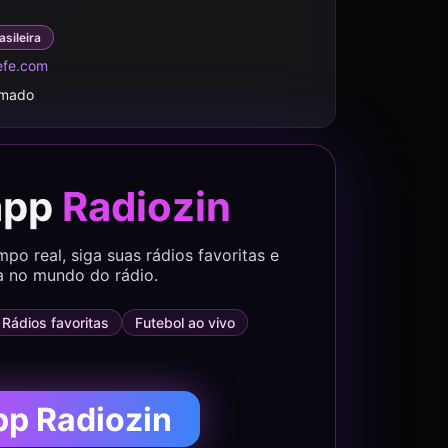
asileira
efe.com
rmado
app
Radiozin
o real, siga suas rádios favoritas e
a no mundo do rádio.
Rádios favoritas
Futebol ao vivo
pp Radiozin