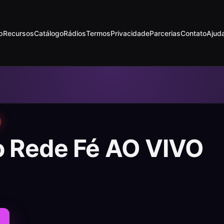
p
Recursos
Catálogo
Rádios
Termos
Privacidade
Parcerias
Contato
Ajud
o Rede Fé AO VIVO