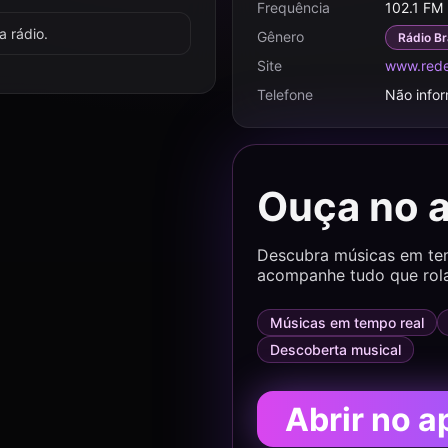
Frequência
102.1 FM
 rádio.
Gênero
Rádio Br
Site
www.red
Telefone
Não info
Ouça no 
Descubra músicas em temp
acompanhe tudo que rol
Músicas em tempo real
Descoberta musical
Abrir no a