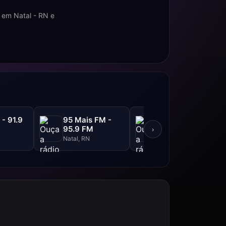
 em Natal - RN e
 - 91.9
95 Mais FM -
Rádio 97 - 97.9
95.9 FM
FM
›
Natal, RN
Natal, RN