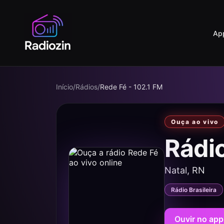
Ap
Início
/
Rádios
/
Rede Fé - 102.1 FM
Ouça ao vivo
Rádi
Natal, RN
Rádio Brasileira
Ouvir no app