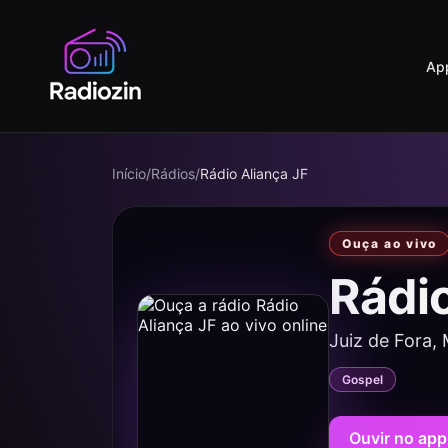
Ap
Início
/
Rádios
/
Rádio Aliança JF
Ouça ao vivo
Rádi
Juiz de Fora,
Gospel
Ouvir no app