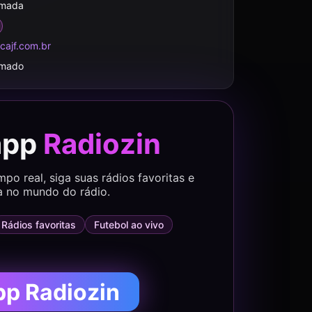
rmada
ncajf.com.br
rmado
app
Radiozin
o real, siga suas rádios favoritas e
a no mundo do rádio.
Rádios favoritas
Futebol ao vivo
pp Radiozin