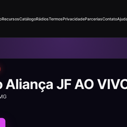
p
Recursos
Catálogo
Rádios
Termos
Privacidade
Parcerias
Contato
Ajud
o Aliança JF AO VIV
 MG