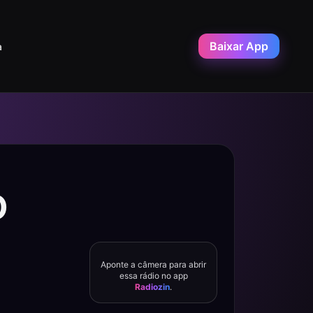
Baixar App
a
O
Aponte a câmera para abrir
essa rádio no app
Radiozin
.