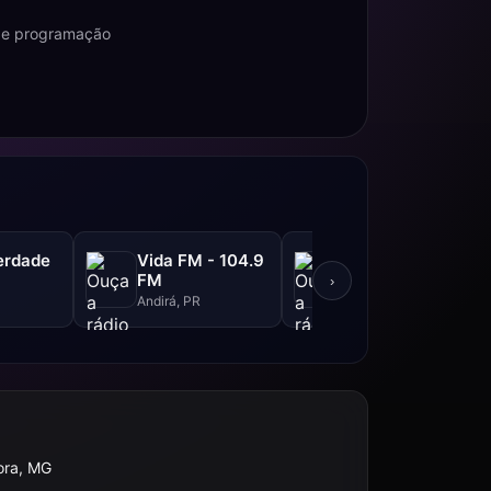
l e programação
erdade
Vida FM - 104.9
Rádio LG
FM
›
São Paulo, SP
Andirá, PR
ora, MG