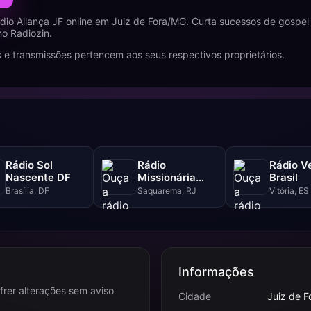
dio Aliança JF online em Juiz de Fora/MG. Curta sucessos de gospe
no Radiozin.
 e transmissões pertencem aos seus respectivos proprietários.
Rádio Sol
Rádio
Rádio V
Nascente DF
Missionária
Brasil
Central Gospel
Brasília, DF
Saquarema, RJ
Vitória, ES
Informações
frer alterações sem aviso
Cidade
Juiz de F