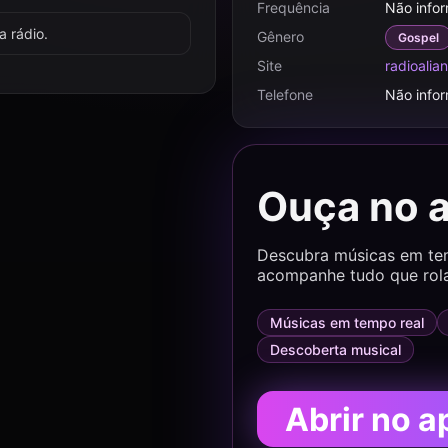
Frequência
Não info
 rádio.
Gênero
Gospel
Site
radioalia
Telefone
Não info
Ouça no 
Descubra músicas em temp
acompanhe tudo que rol
Músicas em tempo real
Descoberta musical
Abrir no a