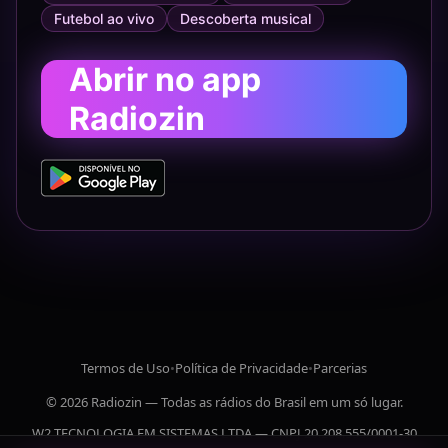
Futebol ao vivo
Descoberta musical
Abrir no app
Radiozin
Termos de Uso
•
Política de Privacidade
•
Parcerias
© 2026 Radiozin — Todas as rádios do Brasil em um só lugar.
W2 TECNOLOGIA EM SISTEMAS LTDA — CNPJ 20.208.555/0001-30