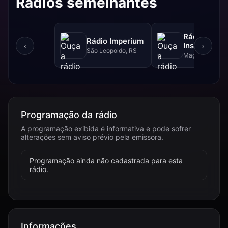
Rádios semelhantes
Rádio
Rádio Imperium
Instrumenta
‹
›
São Leopoldo, RS
Brasil
Magé, RJ
Programação da rádio
A programação exibida é informativa e pode sofrer
alterações sem aviso prévio pela emissora.
Programação ainda não cadastrada para esta
rádio.
Informações