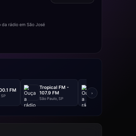
o da rádio em São José
Tropical FM -
Top FM - 104.1
00.1 FM
107.9 FM
FM
›
, SP
São Paulo, SP
São Paulo, SP