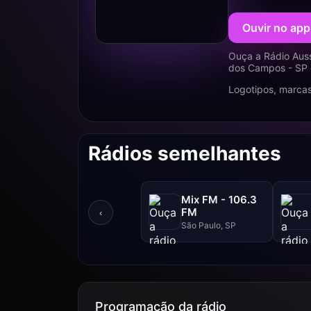
Ouvir no app
Ouça a Rádio Aus
dos Campos - SP e
Logotipos, marcas
Rádios semelhantes
Mix FM - 106.3
FM
‹
São Paulo, SP
Programação da rádio