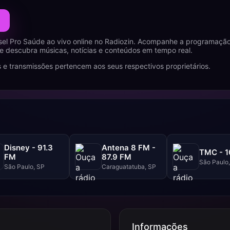
sel Pro Saúde ao vivo online no Radiozin. Acompanhe a programaçã
 descubra músicas, notícias e conteúdos em tempo real.
 e transmissões pertencem aos seus respectivos proprietários.
Disney - 91.3
Antena 8 FM -
TMC - 1
FM
87.9 FM
São Paulo
São Paulo, SP
Caraguatatuba, SP
Informações