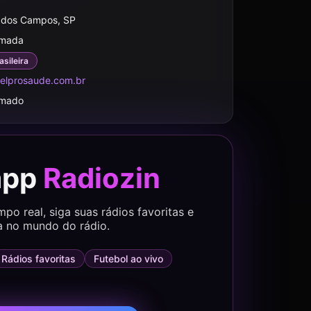
 dos Campos, SP
rmada
asileira
selprosaude.com.br
rmado
app
Radiozin
o real, siga suas rádios favoritas e
a no mundo do rádio.
Rádios favoritas
Futebol ao vivo