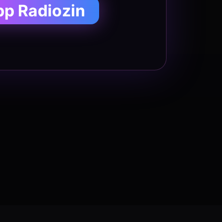
pp Radiozin