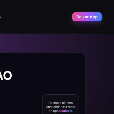
Baixar App
a
AO
Aponte a câmera
para abrir essa rádio
no app
Radiozin
.