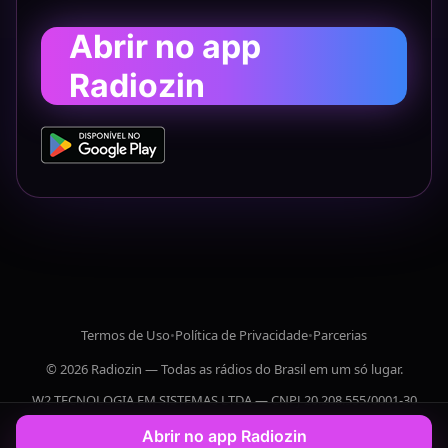
Abrir no app
Radiozin
Termos de Uso
•
Política de Privacidade
•
Parcerias
© 2026 Radiozin — Todas as rádios do Brasil em um só lugar.
W2 TECNOLOGIA EM SISTEMAS LTDA — CNPJ 20.208.555/0001-30
Abrir no app Radiozin