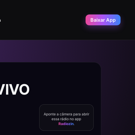
Baixar App
a
 VIVO
Aponte a câmera para abrir
essa rádio no app
Radiozin
.