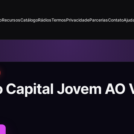
p
Recursos
Catálogo
Rádios
Termos
Privacidade
Parcerias
Contato
Ajud
o Capital Jovem AO