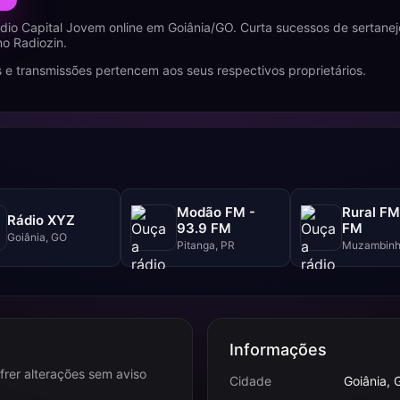
dio Capital Jovem online em Goiânia/GO. Curta sucessos de sertane
no Radiozin.
 e transmissões pertencem aos seus respectivos proprietários.
Modão FM -
Rural FM
Rádio XYZ
93.9 FM
FM
Goiânia, GO
Pitanga, PR
Muzambinh
Informações
frer alterações sem aviso
Cidade
Goiânia, 