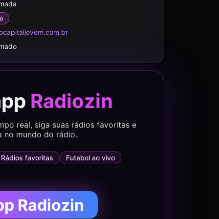
rmada
o
ocapitaljovem.com.br
rmado
app
Radiozin
o real, siga suas rádios favoritas e
a no mundo do rádio.
Rádios favoritas
Futebol ao vivo
pp Radiozin