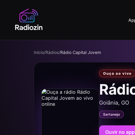
Ap
Início
/
Rádios
/
Rádio Capital Jovem
Ouça ao vivo
Rádi
Goiânia, GO
Sertanejo
Ouvir no app