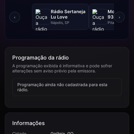
Rádio Sertaneja
Modão FM -
Lu Love
93.9 FM
‹
›
Itápolis, SP
Pitanga, PR
Programação da rádio
A programação exibida é informativa e pode sofrer
alterações sem aviso prévio pela emissora.
Programação ainda não cadastrada para esta
rádio.
Informações
Cidade
Goiânia, GO