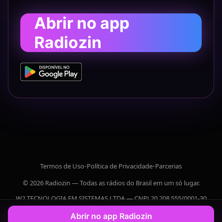
Abrir no app
Radiozin
Termos de Uso
•
Política de Privacidade
•
Parcerias
© 2026 Radiozin — Todas as rádios do Brasil em um só lugar.
W2 TECNOLOGIA EM SISTEMAS LTDA — CNPJ 20.208.555/0001-30
Abrir no app Radiozin