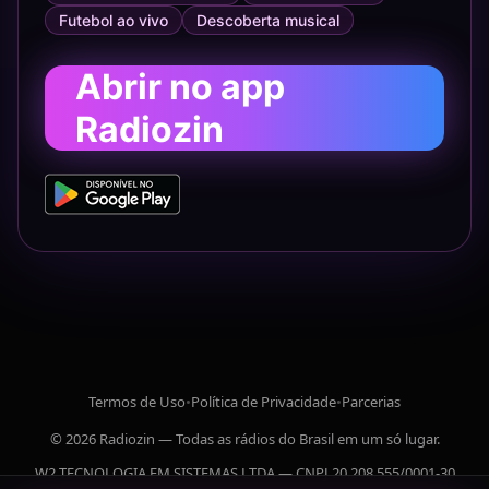
Futebol ao vivo
Descoberta musical
Abrir no app
Radiozin
Termos de Uso
•
Política de Privacidade
•
Parcerias
© 2026 Radiozin — Todas as rádios do Brasil em um só lugar.
W2 TECNOLOGIA EM SISTEMAS LTDA — CNPJ 20.208.555/0001-30