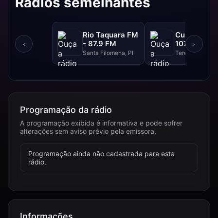
Rádios semelhantes
Rio Taquara FM
Cultura FM 
- 87.9 FM
107.9 FM
‹
›
Santa Filomena, PI
Teresina, PI
Programação da rádio
A programação exibida é informativa e pode sofrer
alterações sem aviso prévio pela emissora.
Programação ainda não cadastrada para esta
rádio.
Informações