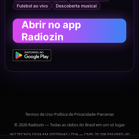
Futebol ao vivo
Descoberta musical
Abrir no app
Radiozin
Termos de Uso
•
Política de Privacidade
•
Parcerias
© 2026 Radiozin — Todas as rádios do Brasil em um só lugar.
W2 TECNOLOGIA EM SISTEMAS LTDA — CNPJ 20.208.555/0001-30