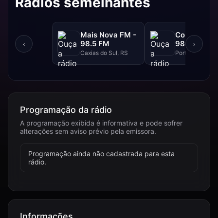
Rádios semelhantes
Mais Nova FM -
Continental
98.5 FM
98.3 FM
‹
›
Caxias do Sul, RS
Porto Alegre, R
Programação da rádio
A programação exibida é informativa e pode sofrer
alterações sem aviso prévio pela emissora.
Programação ainda não cadastrada para esta
rádio.
Informações