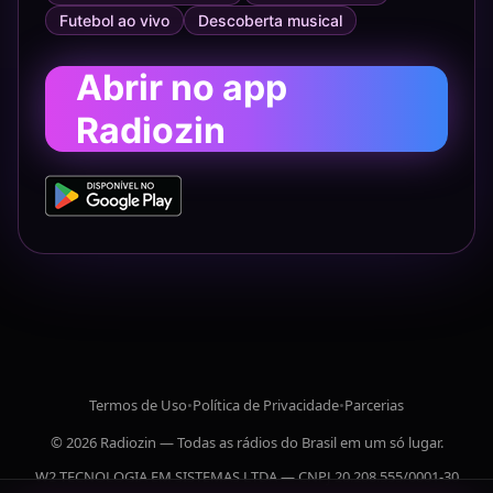
Futebol ao vivo
Descoberta musical
Abrir no app
Radiozin
Termos de Uso
•
Política de Privacidade
•
Parcerias
© 2026 Radiozin — Todas as rádios do Brasil em um só lugar.
W2 TECNOLOGIA EM SISTEMAS LTDA — CNPJ 20.208.555/0001-30