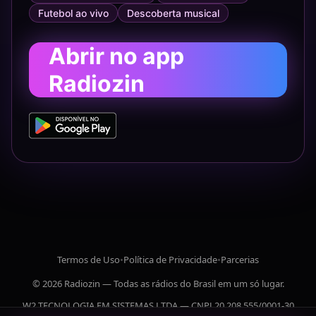
Futebol ao vivo
Descoberta musical
Abrir no app
Radiozin
Termos de Uso
•
Política de Privacidade
•
Parcerias
© 2026 Radiozin — Todas as rádios do Brasil em um só lugar.
W2 TECNOLOGIA EM SISTEMAS LTDA — CNPJ 20.208.555/0001-30