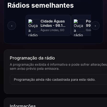
Rádios semelhantes
Cidade Águas
Positiva FM
Lindas - 98.1
99.1 FM
‹
›
FM
Águas Lindas, GO
Goiânia, GO
Programação da rádio
A programação exibida é informativa e pode sofrer alterações
sem aviso prévio pela emissora.
Programação ainda não cadastrada para esta rádio.
Informações