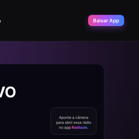
Baixar App
a
IVO
Aponte a câmera
para abrir essa rádio
no app
Radiozin
.