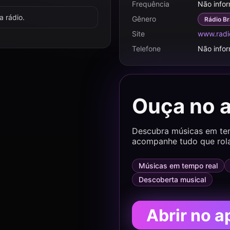
Frequência
Não info
 rádio.
Gênero
Rádio Br
Site
www.radi
Telefone
Não info
Ouça no 
Descubra músicas em temp
acompanhe tudo que rol
Músicas em tempo real
Descoberta musical
Abrir no a