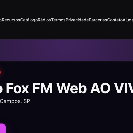
p
Recursos
Catálogo
Rádios
Termos
Privacidade
Parcerias
Contato
Ajud
o Fox FM Web AO V
 Campos, SP