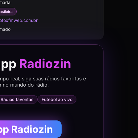
rmada
asileira
ofoxfmweb.com.br
rmado
app
Radiozin
o real, siga suas rádios favoritas e
a no mundo do rádio.
Rádios favoritas
Futebol ao vivo
pp Radiozin