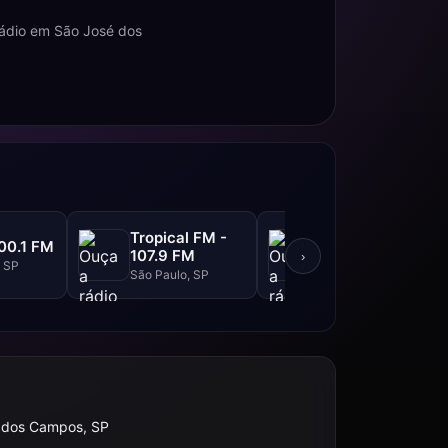
rádio em São José dos
Tropical FM -
Top FM - 104.1
00.1 FM
107.9 FM
FM
›
, SP
São Paulo, SP
São Paulo, SP
 dos Campos, SP