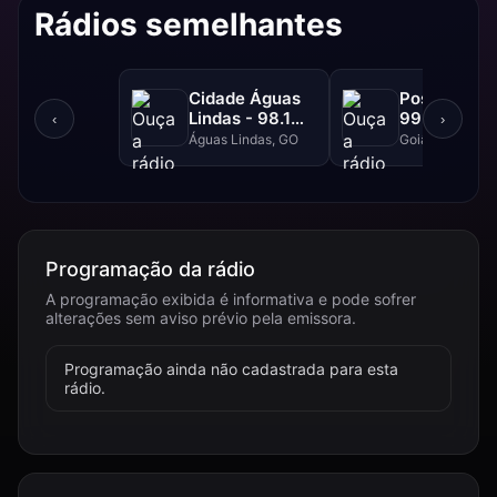
Rádios semelhantes
Cidade Águas
Positiva FM
Lindas - 98.1
99.1 FM
‹
›
FM
Águas Lindas, GO
Goiânia, GO
Programação da rádio
A programação exibida é informativa e pode sofrer
alterações sem aviso prévio pela emissora.
Programação ainda não cadastrada para esta
rádio.