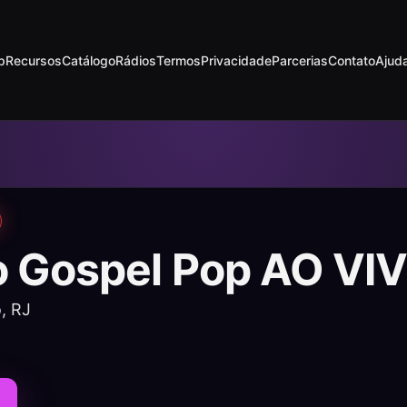
p
Recursos
Catálogo
Rádios
Termos
Privacidade
Parcerias
Contato
Ajud
o Gospel Pop AO VI
, RJ