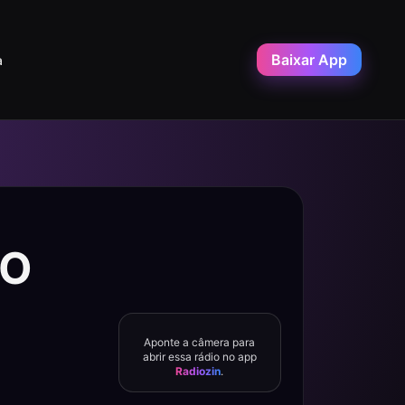
Baixar App
a
VO
Aponte a câmera para
abrir essa rádio no app
Radiozin
.