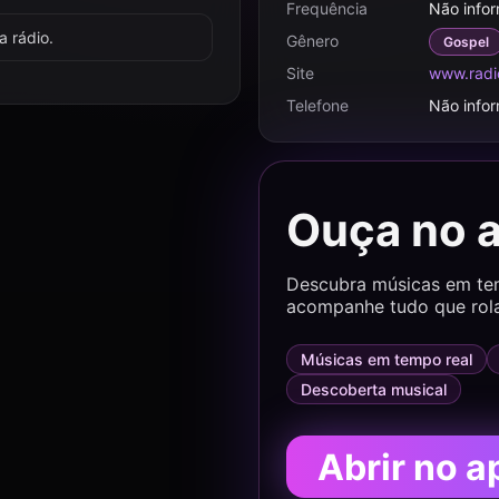
Frequência
Não info
 rádio.
Gênero
Gospel
Site
www.radi
Telefone
Não info
Ouça no 
Descubra músicas em temp
acompanhe tudo que rol
Músicas em tempo real
Descoberta musical
Abrir no a