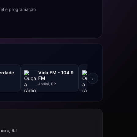
pel e programação
erdade
Vida FM - 104.9
Rádio LG
FM
›
São Paulo, SP
Andirá, PR
neiro, RJ