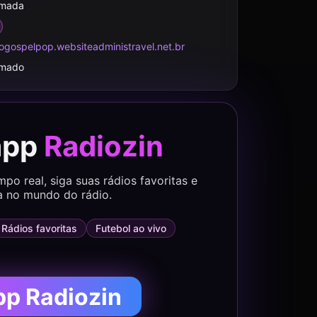
rmada
ogospelpop.websiteadministravel.net.br
rmado
app
Radiozin
o real, siga suas rádios favoritas e
a no mundo do rádio.
Rádios favoritas
Futebol ao vivo
pp Radiozin