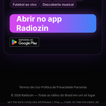
Futebol ao vivo
Descoberta musical
Abrir no app
Radiozin
Termos de Uso
•
Política de Privacidade
•
Parcerias
© 2026 Radiozin — Todas as rádios do Brasil em um só lugar.
W2 TECNOLOGIA EM SISTEMAS LTDA — CNPJ 20.208.555/0001-30