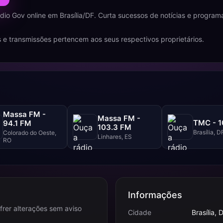
dio Gov online em Brasília/DF. Curta sucessos de notícias e progra
.
 e transmissões pertencem aos seus respectivos proprietários.
Massa FM -
Massa FM -
TMC - 1
94.1 FM
103.3 FM
Brasília, D
Colorado do Oeste,
Linhares, ES
RO
Informações
frer alterações sem aviso
Cidade
Brasília, 