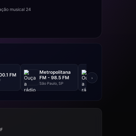
mação musical 24
Metropolitana
BandNews FM -
00.1 FM
FM - 98.5 FM
90.3 FM
›
F
São Paulo, SP
Rio de Janeiro, RJ
DF