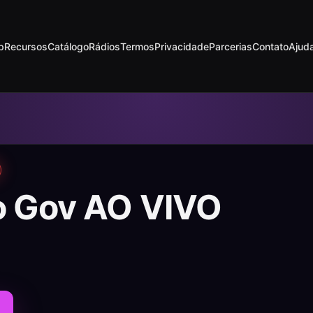
p
Recursos
Catálogo
Rádios
Termos
Privacidade
Parcerias
Contato
Ajud
o Gov AO VIVO