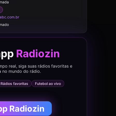
rmada
.ebc.com.br
rmado
app
Radiozin
o real, siga suas rádios favoritas e
a no mundo do rádio.
Rádios favoritas
Futebol ao vivo
pp Radiozin