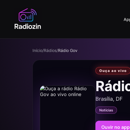
Ap
Início
/
Rádios
/
Rádio Gov
Ouça ao vivo
Rádi
Brasília, DF
Notícias
Ouvir no app