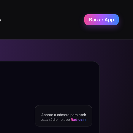
Baixar App
a
Aponte a câmera para abrir
essa rádio no app
Radiozin
.