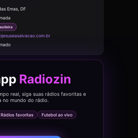
das Emas, DF
rmada
asileira
ojesuseasalvacao.com.br
rmado
app
Radiozin
o real, siga suas rádios favoritas e
a no mundo do rádio.
Rádios favoritas
Futebol ao vivo