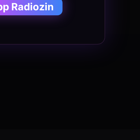
pp Radiozin