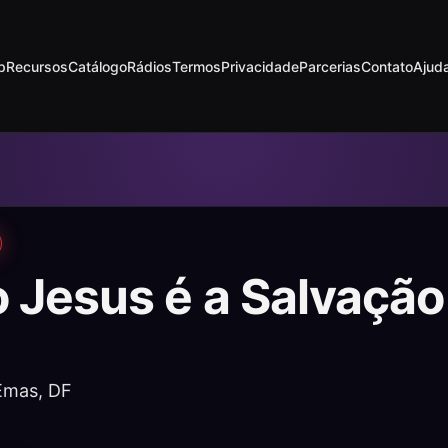
p
Recursos
Catálogo
Rádios
Termos
Privacidade
Parcerias
Contato
Ajud
o Jesus é a Salvaçã
Emas, DF