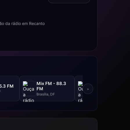
ão da rádio em Recanto
Mix FM - 88.3
Esportes
5.3 FM
FM
Brasília
›
F
Brasília, DF
Brasilia, DF