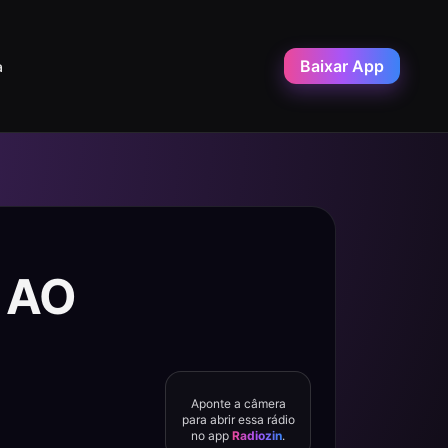
Baixar App
a
o AO
Aponte a câmera
para abrir essa rádio
no app
Radiozin
.