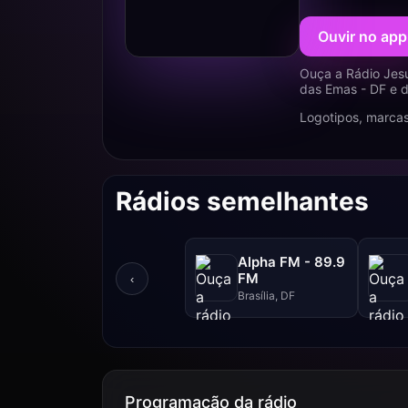
Ouvir no app
Ouça a Rádio Jesu
das Emas - DF e d
Logotipos, marcas
Rádios semelhantes
Alpha FM - 89.9
FM
‹
Brasília, DF
Programação da rádio