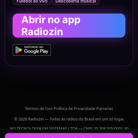
Futebol ao vivo
Descoberta musical
Abrir no app
Radiozin
Termos de Uso
•
Política de Privacidade
•
Parcerias
© 2026 Radiozin — Todas as rádios do Brasil em um só lugar.
W2 TECNOLOGIA EM SISTEMAS LTDA — CNPJ 20.208.555/0001-30