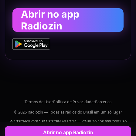
Abrir no app
Radiozin
Termos de Uso
•
Política de Privacidade
•
Parcerias
© 2026 Radiozin — Todas as rádios do Brasil em um só lugar.
W2 TECNOLOGIA EM SISTEMAS LTDA — CNPJ 20.208.555/0001-30
Abrir no app Radiozin