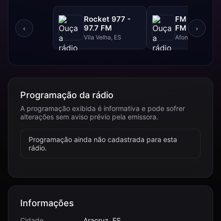
Rocket 977 -
FM Super - 
97.7 FM
FM
‹
›
Vila Velha, ES
Afonso Claudio,
Programação da rádio
A programação exibida é informativa e pode sofrer
alterações sem aviso prévio pela emissora.
Programação ainda não cadastrada para esta
rádio.
Informações
Cidade
Aracruz, ES