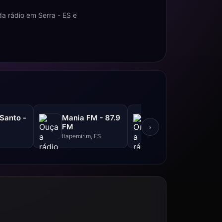
a rádio em Serra - ES e
 Santo -
Mania FM - 87.9
Band FM - 94.9
FM
FM
›
Itapemirim, ES
Guarapari, ES