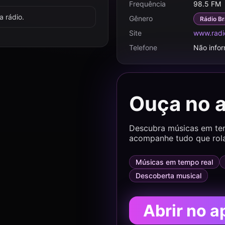
Frequência
98.5 FM
 rádio.
Gênero
Rádio Br
Site
www.radi
Telefone
Não info
Ouça no 
Descubra músicas em temp
acompanhe tudo que rol
Músicas em tempo real
Descoberta musical
Abrir no a