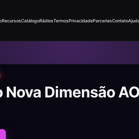
p
Recursos
Catálogo
Rádios
Termos
Privacidade
Parcerias
Contato
Ajud
o Nova Dimensão A