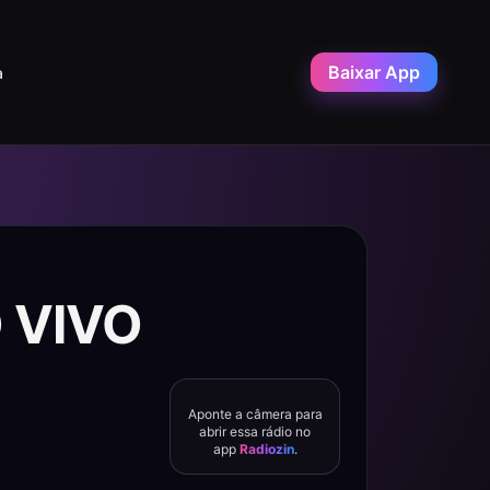
Baixar App
a
O VIVO
Aponte a câmera para
abrir essa rádio no
app
Radiozin
.