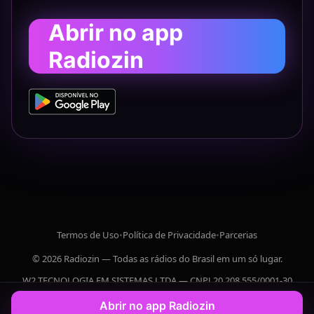
Abrir no app
Radiozin
Termos de Uso
•
Política de Privacidade
•
Parcerias
© 2026 Radiozin — Todas as rádios do Brasil em um só lugar.
W2 TECNOLOGIA EM SISTEMAS LTDA — CNPJ 20.208.555/0001-30
Abrir no app Radiozin