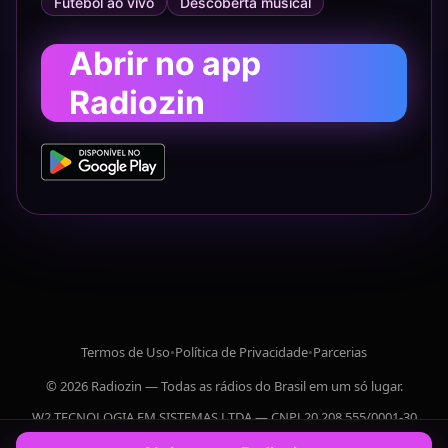
Futebol ao vivo
Descoberta musical
Abrir no app
Radiozin
Termos de Uso
•
Política de Privacidade
•
Parcerias
© 2026 Radiozin — Todas as rádios do Brasil em um só lugar.
W2 TECNOLOGIA EM SISTEMAS LTDA — CNPJ 20.208.555/0001-30