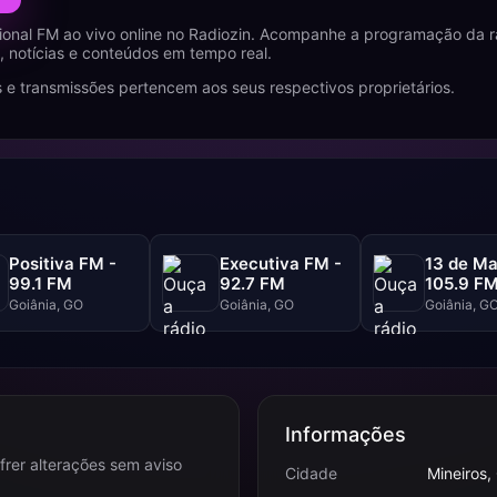
onal FM ao vivo online no Radiozin. Acompanhe a programação da r
 notícias e conteúdos em tempo real.
 e transmissões pertencem aos seus respectivos proprietários.
Positiva FM -
Executiva FM -
13 de Ma
99.1 FM
92.7 FM
105.9 F
Goiânia, GO
Goiânia, GO
Goiânia, G
Informações
frer alterações sem aviso
Cidade
Mineiros,