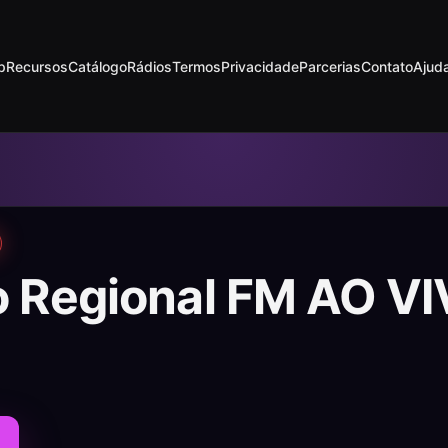
p
Recursos
Catálogo
Rádios
Termos
Privacidade
Parcerias
Contato
Ajud
o Regional FM AO V