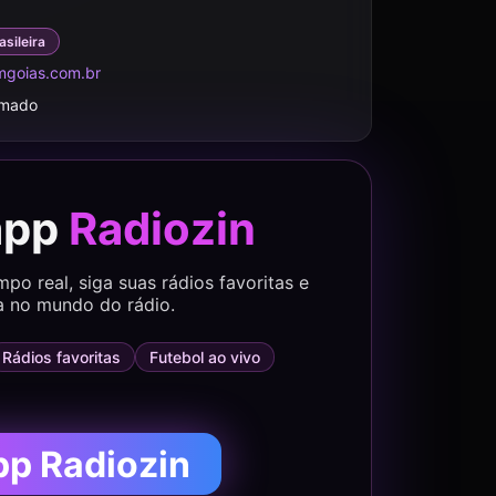
asileira
mgoias.com.br
rmado
app
Radiozin
o real, siga suas rádios favoritas e
a no mundo do rádio.
Rádios favoritas
Futebol ao vivo
pp Radiozin