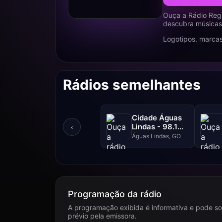
Ouça a Rádio Regi
descubra músicas,
Logotipos, marcas
Rádios semelhantes
Cidade Águas
Lindas - 98.1
‹
FM
Águas Lindas, GO
Programação da rádio
A programação exibida é informativa e pode so
prévio pela emissora.