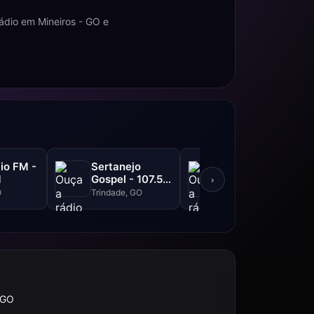
ádio em Mineiros - GO e
io FM -
Sertanejo
Jovem Pan -
M
Gospel - 107.5
106.7 FM
›
FM
O
Trindade, GO
Goiânia, GO
 GO