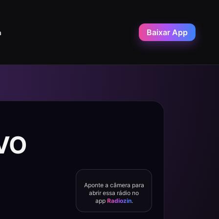
Baixar App
a
IVO
Aponte a câmera para
abrir essa rádio no
app
Radiozin
.