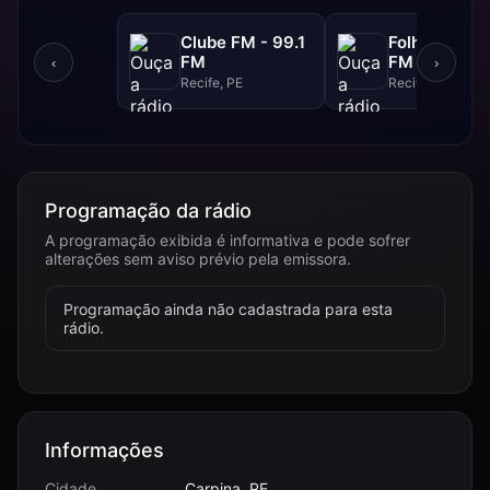
Clube FM - 99.1
Folha FM - 9
FM
FM
‹
›
Recife, PE
Recife, PE
Programação da rádio
A programação exibida é informativa e pode sofrer
alterações sem aviso prévio pela emissora.
Programação ainda não cadastrada para esta
rádio.
Informações
Cidade
Carpina, PE