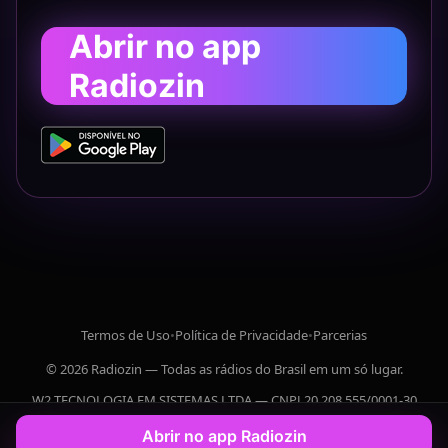
Abrir no app
Radiozin
Termos de Uso
•
Política de Privacidade
•
Parcerias
© 2026 Radiozin — Todas as rádios do Brasil em um só lugar.
W2 TECNOLOGIA EM SISTEMAS LTDA — CNPJ 20.208.555/0001-30
Abrir no app Radiozin