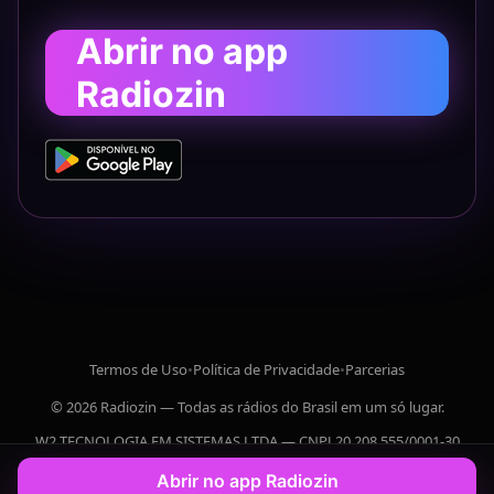
Abrir no app
Radiozin
Termos de Uso
•
Política de Privacidade
•
Parcerias
© 2026 Radiozin — Todas as rádios do Brasil em um só lugar.
W2 TECNOLOGIA EM SISTEMAS LTDA — CNPJ 20.208.555/0001-30
Abrir no app Radiozin