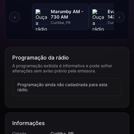
Marumby AM -
Evangelizar
730 AM
1430 AM -
‹
›
1430 AM
Curitiba, PR
Curitiba, PR
Programação da rádio
A programação exibida é informativa e pode sofrer
alterações sem aviso prévio pela emissora.
Programação ainda não cadastrada para esta
rádio.
Informações
Cidade
Curitiba, PR