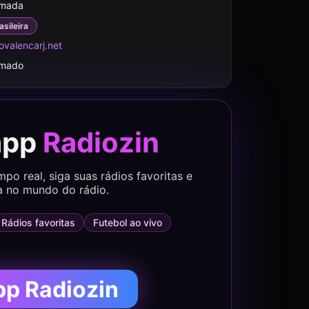
rmada
asileira
valencarj.net
rmado
app
Radiozin
o real, siga suas rádios favoritas e
a no mundo do rádio.
Rádios favoritas
Futebol ao vivo
pp Radiozin