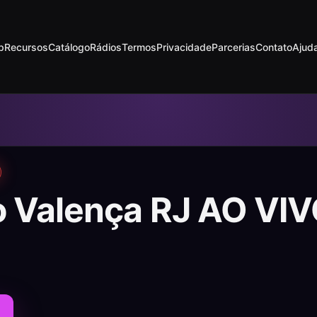
p
Recursos
Catálogo
Rádios
Termos
Privacidade
Parcerias
Contato
Ajud
o Valença RJ AO VI