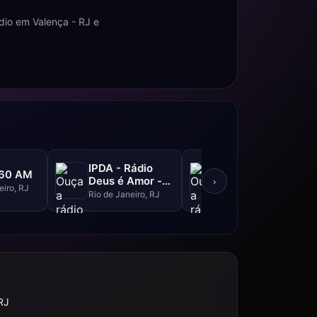
dio em Valença - RJ e
IPDA - Rádio
Bicuda FM -
860 AM
Deus é Amor -
98.7 FM
›
eiro, RJ
1030 AM
Rio de Janeiro, RJ
Rio de Janeiro, RJ
RJ