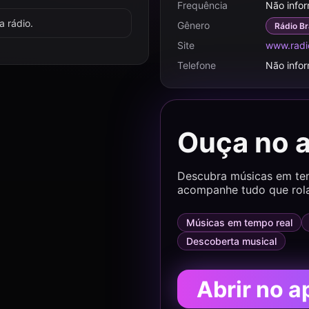
Frequência
Não info
 rádio.
Gênero
Rádio Br
Site
www.radio
Telefone
Não info
Ouça no 
Descubra músicas em temp
acompanhe tudo que rol
Músicas em tempo real
Descoberta musical
Abrir no a