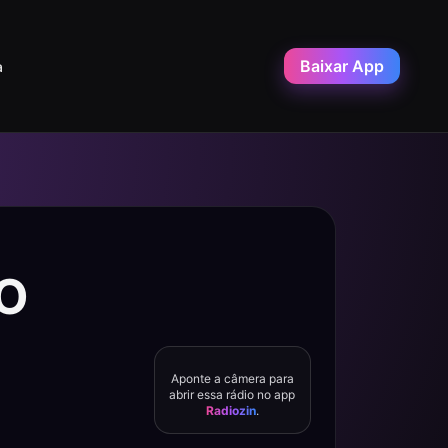
Baixar App
a
VO
Aponte a câmera para
abrir essa rádio no app
Radiozin
.