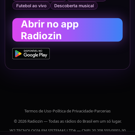
Futebol ao vivo
Descoberta musical
Abrir no app
Radiozin
Termos de Uso
•
Política de Privacidade
•
Parcerias
© 2026 Radiozin — Todas as rádios do Brasil em um só lugar.
W2 TECNOLOGIA EM SISTEMAS LTDA — CNPJ 20.208.555/0001-30